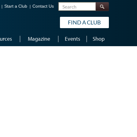
Search
Start a Club
Contact Us
FIND A CLUB
urces
Magazine
Events
Shop