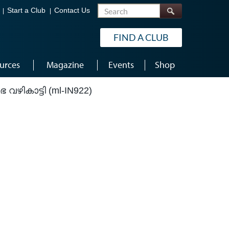
Search
Start a Club
Contact Us
FIND A CLUB
urces
Magazine
Events
Shop
വഴികാട്ടി (ml-IN922)