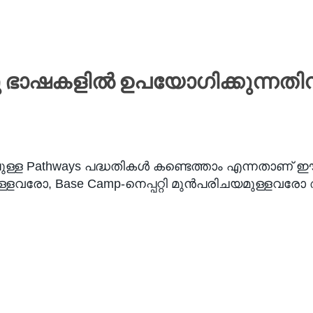
റു ഭാഷകളിൽ ഉപയോഗിക്കുന്നതിന
ള Pathways പദ്ധതികൾ കണ്ടെത്താം എന്നതാണ് ഈ വഴിക
ഉള്ളവരോ, Base Camp-നെപ്പറ്റി മുൻപരിചയമുള്ളവര