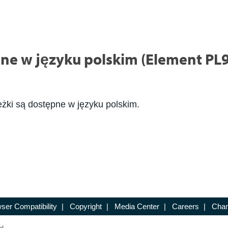
ne w języku polskim (Element PL
eżki są dostępne w języku polskim.
ser Compatibility
|
Copyright
|
Media Center
|
Careers
|
Chan