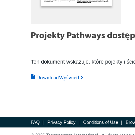
Projekty Pathways dostęp
Ten dokument wskazuje, które pojekty i ści
DownloadWyświetl
FAQ
|
Privacy Policy
|
Conditions of Use
|
Brow