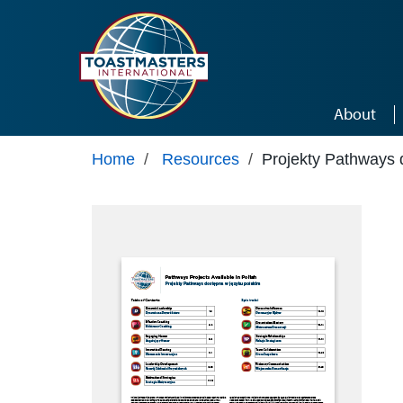
Skip to main content
About
Home
/
Resources
/
Projekty Pathways 