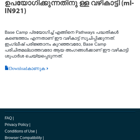
ഉപയോഗിക്കുന്നതിനു ള്ള വഴികാട്ടി (ml-
IN921)
Base Camp പ്രയോഗിച്ച് എങ്ങിനെ Pathways പദ്ധതികൾ
കണ്ടെത്താം എന്നതാണ് ഈ വഴികാട്ട് സൂചിപ്പിക്കുന്നത്.
ഇംഗ്ലീഷ് പരിജ്ഞാനം കുറഞ്ഞവരോ, Base Camp
പരിചിതമല്ലാത്തവരോ ആയ അംഗങ്ങൾക്കാണ് ഈ വഴികാട്ടി
ശുപാർശ ചെയ്യപ്പെടുന്നത്.
Downloadകാണുക
FAQ
|
Privacy Policy
|
Conditions of Use
|
Browser Compatibility
|