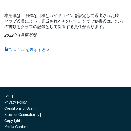
本用紙は、明確な目標とガイドラインを設定して選出された時、
クラブ役員によって完成されるものです。クラブ秘書役はこれら
の書類をクラブの記録として保管する責任があります。
2022年4月更新版
Downloadを表示する
FAQ
|
Privacy Policy
|
Conditions of Use
|
Browser Compatibility
|
Copyright
|
Media Center
|