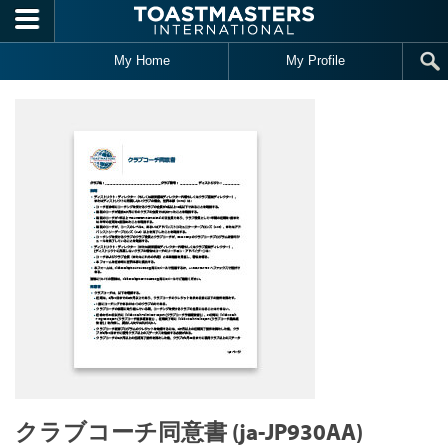
Skip to main content
My Home
My Profile
クラブコーチ同意書 (ja-JP930AA)