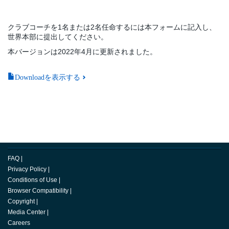
クラブコーチを1名または2名任命するには本フォームに記入し、
世界本部に提出してください。
本バージョンは2022年4月に更新されました。
Downloadを表示する
FAQ
|
Privacy Policy
|
Conditions of Use
|
Browser Compatibility
|
Copyright
|
Media Center
|
Careers