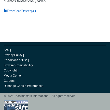
cuentos fantásticos y video.
DownloadDescarga
FAQ
|
Privacy Policy
|
Conditions of Use
|
Browser Compatibility
|
Copyright
|
Media Center
|
Careers
|
Change Cookie Preferences
© 2026 Toastmasters International. All rights reserved.