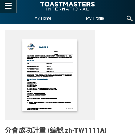
Skip to main content
My Home
My Profile
分會成功計畫 (編號 zh-TW1111A)