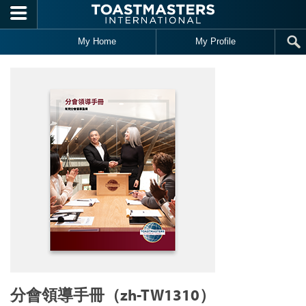
Skip to main content
My Home
My Profile
分會領導手冊（zh-TW1310）